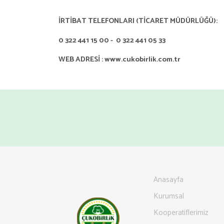
İRTİBAT TELEFONLARI (TİCARET MÜDÜRLÜĞÜ):
0 322 441 15 00 - 0 322 441 05 33
WEB ADRESİ : www.cukobirlik.com.tr
Anasayfa
Kurumsal
Kooperatiflerimiz