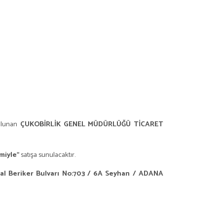
ulunan
ÇUKOBİRLİK GENEL MÜDÜRLÜĞÜ TİCARET
emiyle”
satışa sunulacaktır.
l Beriker Bulvarı No:703 / 6A Seyhan / ADANA