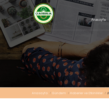
Anasayfa
Anasayfa
Gündem
Haberler ve Etkinlikler
B