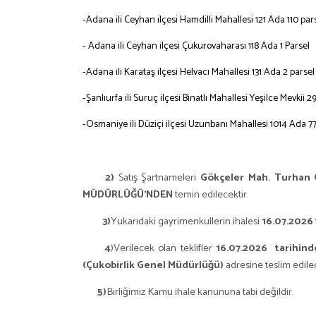
-Adana ili Ceyhan ilçesi Hamdilli Mahallesi 121 Ada 110 pa
- Adana ili Ceyhan ilçesi Çukurovaharası 118 Ada 1 Parsel
-Adana ili Karataş ilçesi Helvacı Mahallesi 131 Ada 2 parsel
-Şanlıurfa ili Suruç ilçesi Binatlı Mahallesi Yeşilce Mevkii 
-Osmaniye ili Düziçi ilçesi Uzunbanı Mahallesi 1014 Ada 7
2)
Satış Şartnameleri
Gökçeler Mah. Turhan
MÜDÜRLÜĞÜ’NDEN
temin edilecektir.
3)
Yukarıdaki gayrimenkullerin ihalesi
16.07.2026
4
)Verilecek olan teklifler
16.07.2026 tarihin
(Çukobirlik Genel Müdürlüğü)
adresine teslim edilec
5)
Birliğimiz Kamu ihale kanununa tabi değildir.