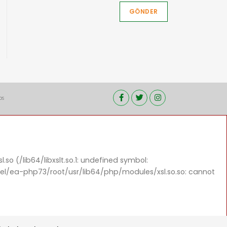
GÖNDER
os
so (/lib64/libxslt.so.1: undefined symbol:
nel/ea-php73/root/usr/lib64/php/modules/xsl.so.so: cannot