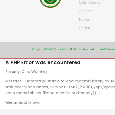
İşletmelerimiz
Gündem
Market
İletişim
Copyright© 2026 Çukobirlik | All Rights Reserved. |
Web Tasar
A PHP Error was encountered
Severity: Core Warning
Message: PHP Startup: Unable to load dynamic library 'xsl.so
xmlGenericErrorContext, version LIBXML2_2.4.30), /opt/cp
open shared object file: No such file or directory))
Filename: Unknown
Line Number: 0