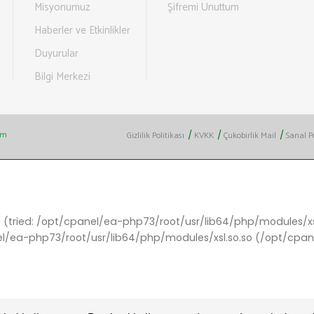
Misyonumuz
Şifremi Unuttum
Haberler ve Etkinlikler
Duyurular
Bilgi Merkezi
ım
/
/
/
Gizlilik Politikası
KVKK
Çukobirlik Mail
Sanal P
' (tried: /opt/cpanel/ea-php73/root/usr/lib64/php/modules/xsl.
anel/ea-php73/root/usr/lib64/php/modules/xsl.so.so (/opt/cpa