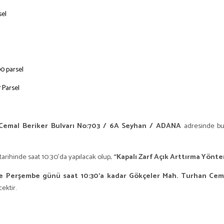
rsel
290 parsel
7 Parsel
Cemal Beriker Bulvarı No:703 / 6A Seyhan / ADANA
adresinde b
tarihinde saat 10:30’da yapılacak olup,
“Kapalı Zarf Açık Arttırma Yönt
de Perşembe günü saat 10:30’a kadar Gökçeler Mah. Turhan
Cema
ektir.