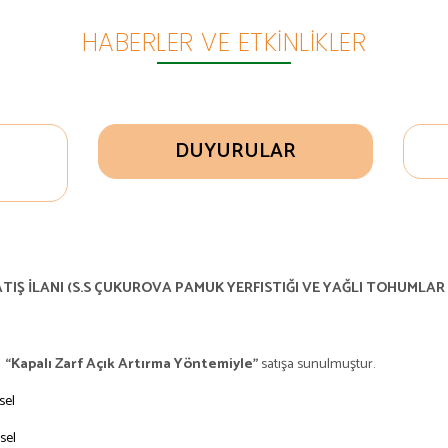
HABERLER VE ETKINLIKLER
DUYURULAR
TIŞ İLANI
(S.S ÇUKUROVA PAMUK YERFISTIĞI VE YAĞLI TOHUMLAR
,
“Kapalı Zarf Açık Artırma Yöntemiyle”
satışa sunulmuştur.
rsel
rsel