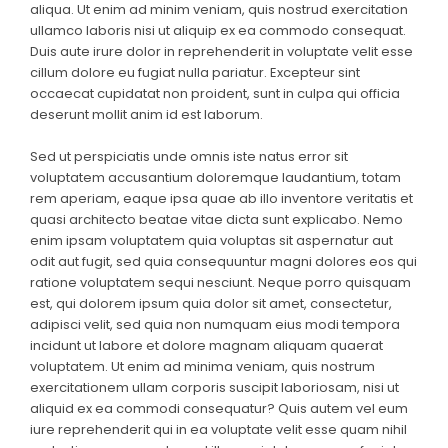
aliqua. Ut enim ad minim veniam, quis nostrud exercitation
ullamco laboris nisi ut aliquip ex ea commodo consequat.
Duis aute irure dolor in reprehenderit in voluptate velit esse
cillum dolore eu fugiat nulla pariatur. Excepteur sint
occaecat cupidatat non proident, sunt in culpa qui officia
deserunt mollit anim id est laborum.
Sed ut perspiciatis unde omnis iste natus error sit
voluptatem accusantium doloremque laudantium, totam
rem aperiam, eaque ipsa quae ab illo inventore veritatis et
quasi architecto beatae vitae dicta sunt explicabo. Nemo
enim ipsam voluptatem quia voluptas sit aspernatur aut
odit aut fugit, sed quia consequuntur magni dolores eos qui
ratione voluptatem sequi nesciunt. Neque porro quisquam
est, qui dolorem ipsum quia dolor sit amet, consectetur,
adipisci velit, sed quia non numquam eius modi tempora
incidunt ut labore et dolore magnam aliquam quaerat
voluptatem. Ut enim ad minima veniam, quis nostrum
exercitationem ullam corporis suscipit laboriosam, nisi ut
aliquid ex ea commodi consequatur? Quis autem vel eum
iure reprehenderit qui in ea voluptate velit esse quam nihil