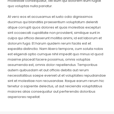
molestiae consequatur, vel illum qui dolorem eum fugiat
quo voluptas nulla pariatur.
At vero eos et accusamus et iusto odio dignissimos
ducimus qui blanditiis praesentium voluptatum deleniti
atque corrupti quos dolores et quas molestias excepturi
sint occaecati cupiditate non provident, similique sunt in
culpa qui officia deserunt mollitia animi, id est laborum et
dolorum fuga. Et harum quidem rerum facilis est et
expedita distinctio. Nam libero tempore, cum soluta nobis
est eligendi optio cumque nihil impedit quo minus id quod
maxime placeat facere possimus, omnis voluptas
assumenda est, omnis dolor repellendus. Temporibus
autem quibusdam et aut officiis debitis aut rerum
necessitatibus saepe eveniet ut et voluptates repudiandae
sint et molestiae non recusandae. Itaque earum rerum hic
tenetur a sapiente delectus, ut aut reiciendis voluptatibus
maiores alias consequatur aut perferendis doloribus
asperiores repellat.