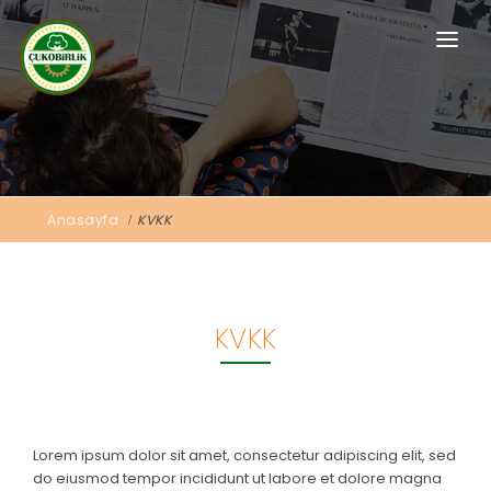
Anasayfa
Kurumsal
Kooperatiflerimiz
Anasayfa
KVKK
İşletmelerimiz
Gündem
Market
KVKK
İletişim
Lorem ipsum dolor sit amet, consectetur adipiscing elit, sed
Üye Girişi
do eiusmod tempor incididunt ut labore et dolore magna