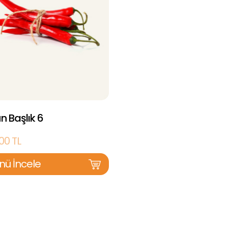
n Başlık 6
00 TL
nü İncele